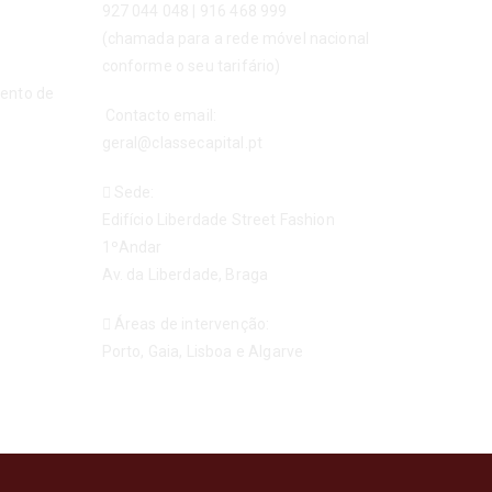
927 044 048
|
916 468 999
(chamada para a rede móvel nacional
conforme o seu tarifário)
mento de
Contacto email:
geral@classecapital.pt
Sede:
Edifício Liberdade Street Fashion
1ºAndar
Av. da Liberdade, Braga
Áreas de intervenção:
Porto, Gaia, Lisboa e Algarve