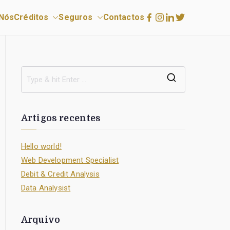
Nós
Créditos
Seguros
Contactos
S
e
a
Artigos recentes
r
c
Hello world!
h
Web Development Specialist
f
Debit & Credit Analysis
o
Data Analysist
r
:
Arquivo