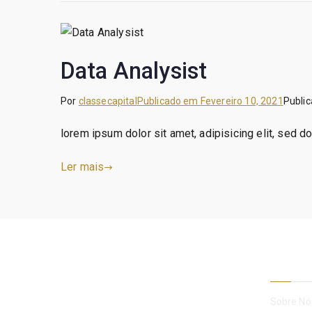
Data Analysist
Por
classecapital
Publicado em
Fevereiro 10, 2021
Publi
lorem ipsum dolor sit amet, adipisicing elit, sed 
Ler mais
Empre
Sobre Nó