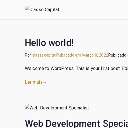
Saltar
para
I
o
conteúdo
Hello world!
Por
classecapital
Publicado em
Março 8, 2022
Publicado
Welcome to WordPress. This is your first post. Edit 
Ler mais
Web Development Specia