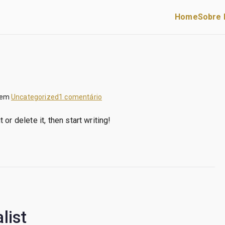
Home
Sobre 
Classe Capital
ntermediação de Crédito e Mediação de Seguros
em
 em
Uncategorized
1 comentário
Hello
or delete it, then start writing!
world!
list