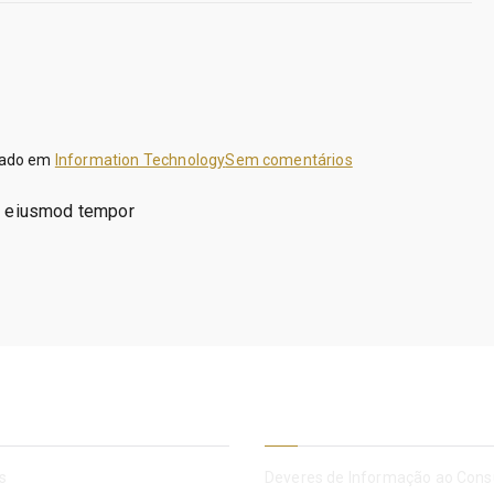
em
cado em
Information Technology
Sem comentários
Data
do eiusmod tempor
Analysist
sa
Informação Legal
s
Deveres de Informação ao Con