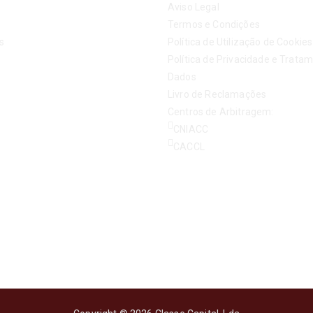
Aviso Legal
Termos e Condições
s
Política de Utilização de Cookies
Política de Privacidade e Trata
Dados
Livro de Reclamações
Centros de Arbitragem:
CNIACC
CACCL