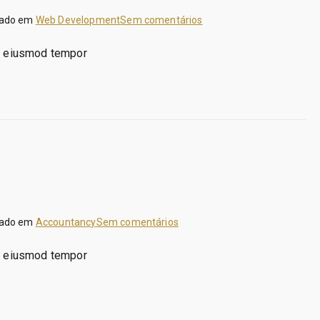
em
cado em
Web Development
Sem comentários
Web
do eiusmod tempor
Development
Specialist
em
cado em
Accountancy
Sem comentários
Debit
do eiusmod tempor
&
Credit
Analysis