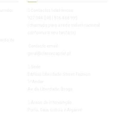
sumidor
Contactos telefónicos:
927 044 048
|
916 468 999
(chamada para a rede móvel nacional
conforme o seu tarifário)
mento de
Contacto email:
geral@classecapital.pt
Sede:
Edifício Liberdade Street Fashion
1ºAndar
Av. da Liberdade, Braga
Áreas de intervenção:
Porto, Gaia, Lisboa e Algarve