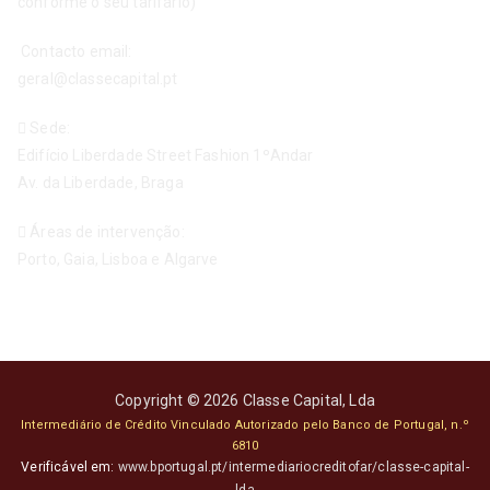
conforme o seu tarifário)
Contacto email:
geral@classecapital.pt
Sede:
Edifício Liberdade Street Fashion 1ºAndar
Av. da Liberdade, Braga
Áreas de intervenção:
Porto, Gaia, Lisboa e Algarve
Copyright © 2026
Classe Capital
, Lda
Intermediário de Crédito Vinculado Autorizado pelo Banco de Portugal, n.º
6810
Verificável em:
www.bportugal.pt/intermediariocreditofar/classe-capital-