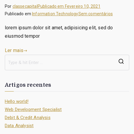
Por
classecapital
Publicado em
Fevereiro 10, 2021
em
Publicado em
Information Technology
Sem comentários
Data
lorem ipsum dolor sit amet, adipisicing elit, sed do
Analysist
eiusmod tempor
Ler mais
S
e
a
Artigos recentes
r
c
Hello world!
h
Web Development Specialist
f
Debit & Credit Analysis
o
Data Analysist
r