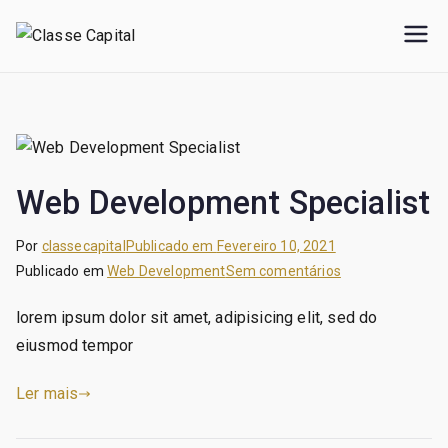
Saltar
para
Clas
Intermed
o
iação de
se
conteúdo
Crédito e
Capi
Mediaçã
tal
o de
Seguros
Web Development Specialist
Por
classecapital
Publicado em
Fevereiro 10, 2021
em
Publicado em
Web Development
Sem comentários
Web
lorem ipsum dolor sit amet, adipisicing elit, sed do
Development
eiusmod tempor
Specialist
Ler mais