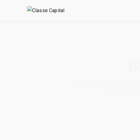
I
B
Lorem ipsum dolor sit amet, co
mattis, pulvinar