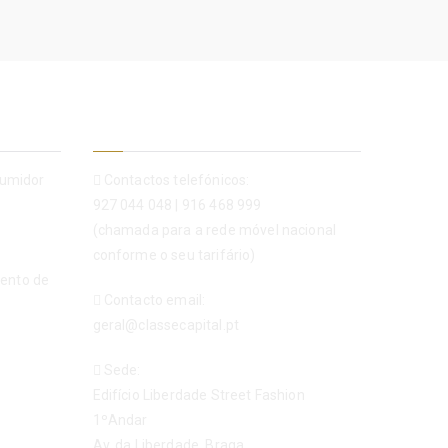
Contactos
sumidor
Contactos telefónicos:
927 044 048
|
916 468 999
(chamada para a rede móvel nacional
conforme o seu tarifário)
mento de
Contacto email:
geral@classecapital.pt
Sede:
Edifício Liberdade Street Fashion
1ºAndar
Av. da Liberdade, Braga