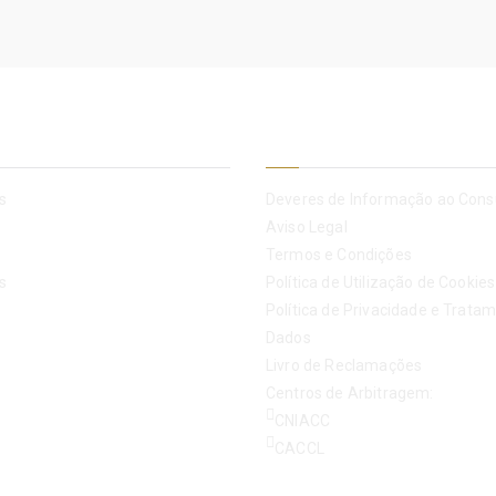
sa
Informação Legal
s
Deveres de Informação ao Con
Aviso Legal
Termos e Condições
s
Política de Utilização de Cookies
Política de Privacidade e Trata
Dados
Livro de Reclamações
Centros de Arbitragem:
CNIACC
CACCL